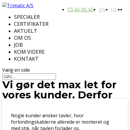
73 45 05 45
EN
DK
SPECIALER
CERTIFIKATER
AKTUELT
OM OS
JOB
KOM VIDERE
KONTAKT
Vælg en side
Vi gør det max let for
vores kunder. Derfor
leverer vi plug-and-
play tavler.
Nogle kunder ønsker tavler, hvor
forbindingskablerne allerede er monteret og
jan 26, 2026
med stik, når tavlen forlader os.